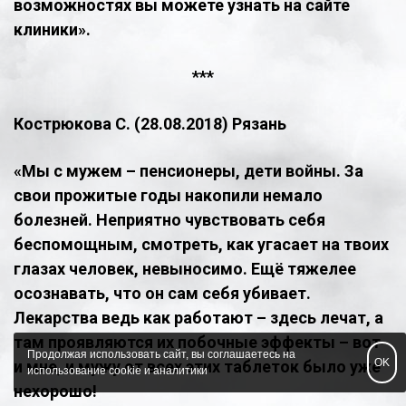
возможностях вы можете узнать на сайте
клиники».
​***
Кострюкова С. (28.08.2018) Рязань
​«Мы с мужем – пенсионеры, дети войны. За
свои прожитые годы накопили немало
болезней. Неприятно чувствовать себя
беспомощным, смотреть, как угасает на твоих
глазах человек, невыносимо. Ещё тяжелее
осознавать, что он сам себя убивает.
Лекарства ведь как работают – здесь лечат, а
там проявляются их побочные эффекты – вот
Продолжая использовать сайт, вы соглашаетесь на
OK
и мне, и мужу от всех этих таблеток было уже
использование cookie и аналитики
нехорошо!