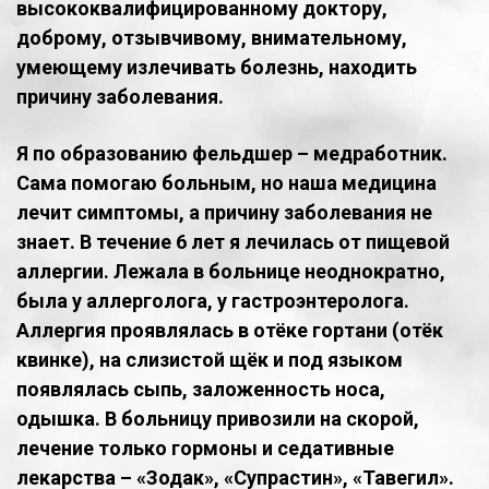
высококвалифицированному доктору,
доброму, отзывчивому, внимательному,
умеющему излечивать болезнь, находить
причину заболевания.
Я по образованию фельдшер – медработник.
Сама помогаю больным, но наша медицина
лечит симптомы, а причину заболевания не
знает. В течение 6 лет я лечилась от пищевой
аллергии. Лежала в больнице неоднократно,
была у аллерголога, у гастроэнтеролога.
Аллергия проявлялась в отёке гортани (отёк
квинке), на слизистой щёк и под языком
появлялась сыпь, заложенность носа,
одышка. В больницу привозили на скорой,
лечение только гормоны и седативные
лекарства – «Зодак», «Супрастин», «Тавегил».