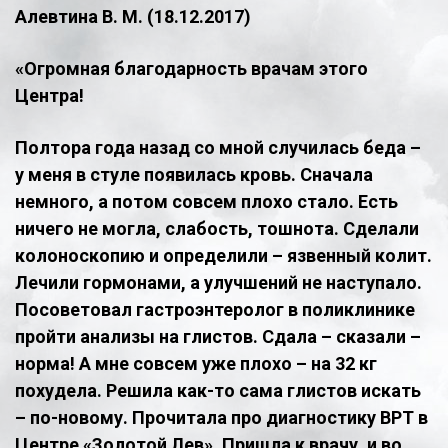
Алевтина В. М. (18.12.2017)
​«Огромная благодарность врачам этого
Центра!
Полтора года назад со мной случилась беда –
у меня в стуле появилась кровь. Сначала
немного, а потом совсем плохо стало. Есть
ничего не могла, слабость, тошнота. Сделали
колоноскопию и определили – язвенный колит.
Лечили гормонами, а улучшений не наступало.
Посоветовал гастроэнтеролог в поликлинике
пройти анализы на глистов. Сдала – сказали –
норма! А мне совсем уже плохо – на 32 кг
похудела. Решила как-то сама глистов искать
– по-новому. Прочитала про диагностику ВРТ в
Центре «Золотой Лев». Пришла к врачу, и во