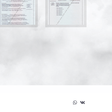
whatsapp
vk