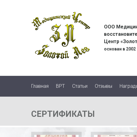
Золотой
ООО Медицин
Лев
восстановит
Центр «Золо
основан в 2002
logo
Главная
ВРТ
Статьи
Отзывы
Наград
СЕРТИФИКАТЫ