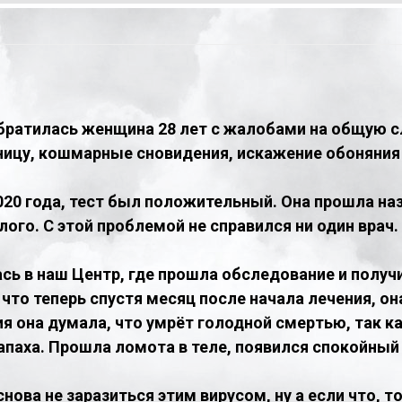
братилась женщина 28 лет с жалобами на общую 
ицу, кошмарные сновидения, искажение обоняния и
0 года, тест был положительный. Она прошла наз
ого. С этой проблемой не справился ни один врач.
ь в наш Центр, где прошла обследование и получ
что теперь спустя месяц после начала лечения, он
ия она думала, что умрёт голодной смертью, так ка
апаха. Прошла ломота в теле, появился спокойный 
нова не заразиться этим вирусом, ну а если что, то