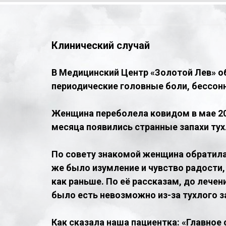
Клинический случай
В Медицинский Центр «Золотой Лев» о
периодические головные боли, бессонн
Женщина переболела ковидом в мае 202
месяца появились странные запахи тухл
По совету знакомой женщина обратилас
же было изумление и чувство радости, 
как раньше. По её рассказам, до лечен
было есть невозможно из-за тухлого з
Как сказала наша пациентка: «Главное с