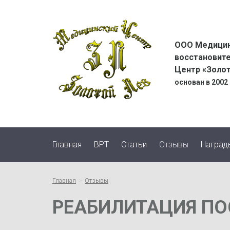
Золотой
ООО Медицин
Лев
восстановит
Центр «Золо
основан в 2002
logo
Главная
ВРТ
Статьи
Отзывы
Наград
Главная
Отзывы
РЕАБИЛИТАЦИЯ П