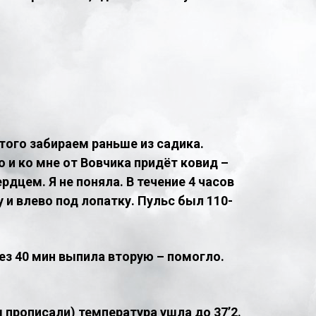
этого забираем раньше из садика.
о и ко мне от Вовчика придёт ковид –
рдцем. Я не поняла. В течение 4 часов
и влево под лопатку. Пульс был 110-
ез 40 мин выпила вторую – помогло.
ы прописали) температура ушла до 37’2.