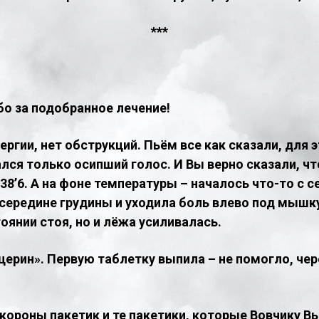
​***
о за подобранное лечение!
ргии, нет обструкций. Пьём все как сказали, для 
ался только осипший голос. И Вы верно сказали, чт
8’6. А на фоне температуры – началось что-то с се
ередине грудины и уходила боль влево под мышку 
тоянии стоя, но и лёжа усиливалась.
церин». Первую таблетку выпила – не помогло, чер
 короны пакетик и те пакетики, которые Вовчику В